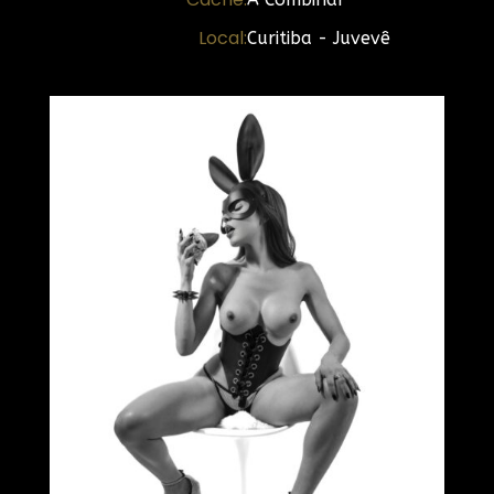
Local:
Curitiba - Juvevê