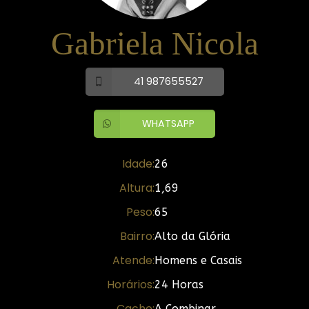
Gabriela Nicola
41 987655527
WHATSAPP
Idade:
26
Altura:
1,69
Peso:
65
Bairro:
Alto da Glória
Atende:
Homens e Casais
Horários:
24 Horas
Cache:
A Combinar